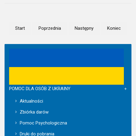
Start
Poprzednia
Następny
Koniec
POMOC DLA OSÓB Z UKRAINY
Aktualności
Zbiórka darów
Pomoc Psychologiczna
Druki do pobrania